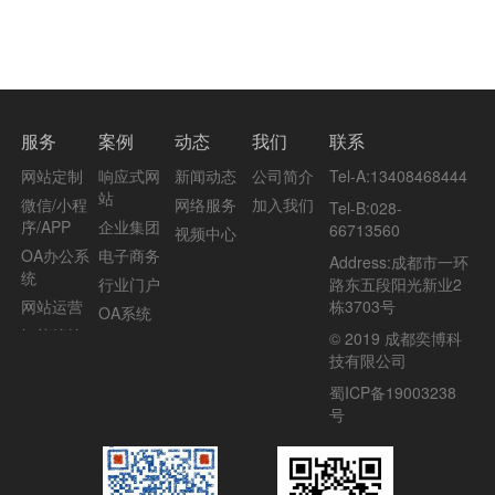
服务
案例
动态
我们
联系
网站定制
响应式网
新闻动态
公司简介
Tel-A:
13408468444
站
微信/小程
网络服务
加入我们
Tel-B:
028-
序/APP
企业集团
66713560
视频中心
OA办公系
电子商务
Address:
成都市一环
统
行业门户
路东五段阳光新业2
网站运营
栋3703号
OA系统
智能管控
© 2019 成都奕博科
酒店餐饮
技有限公司
家居装修
蜀ICP备19003238
教育培训
号
文化传播
旅游摄影
汽车房产