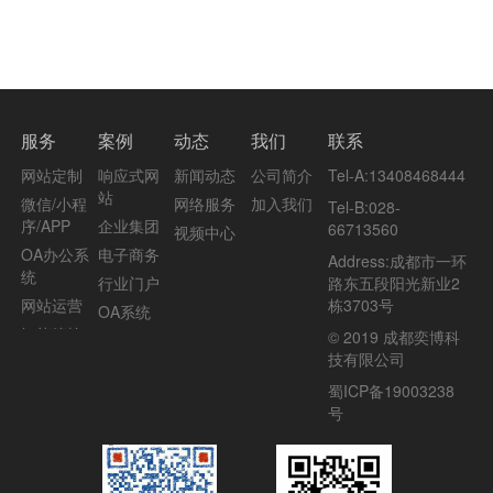
服务
案例
动态
我们
联系
网站定制
响应式网
新闻动态
公司简介
Tel-A:
13408468444
站
微信/小程
网络服务
加入我们
Tel-B:
028-
序/APP
企业集团
66713560
视频中心
OA办公系
电子商务
Address:
成都市一环
统
行业门户
路东五段阳光新业2
网站运营
栋3703号
OA系统
智能管控
© 2019 成都奕博科
酒店餐饮
技有限公司
家居装修
蜀ICP备19003238
教育培训
号
文化传播
旅游摄影
汽车房产